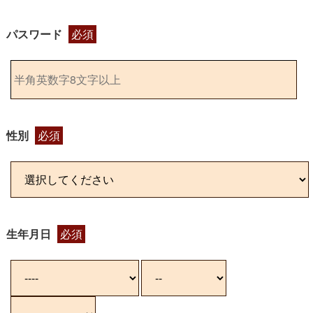
パスワード
必須
性別
必須
生年月日
必須