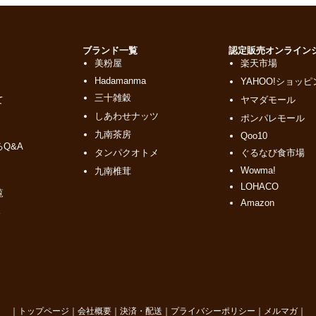
ド
ブランド一覧
認定販売オンライン
美粉屋
楽天市場
Hadamanma
YAHOO!ショッピ
三十雑穀
て
ヤマダモール
しあわせナッツ
ポンパレモール
九南茶房
Qoo10
Q&A
タンパクオトメ
ぐるなび食市場
Wowma!
九南椎茸
LOHACO
覧
Amazon
｜
トップページ
｜
会社概要
｜
決済・配送
｜
プライバシーポリシー
｜
メルマガ
｜