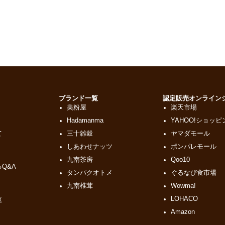
ド
ブランド一覧
認定販売オンライン
美粉屋
楽天市場
Hadamanma
YAHOO!ショッピ
て
三十雑穀
ヤマダモール
しあわせナッツ
ポンパレモール
九南茶房
Qoo10
Q&A
タンパクオトメ
ぐるなび食市場
九南椎茸
Wowma!
LOHACO
覧
Amazon