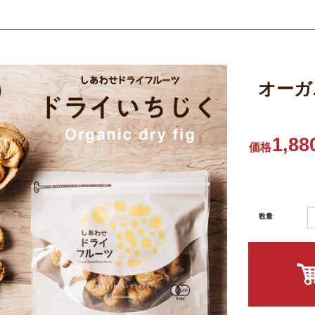
オーガ
1,88
価格
数量