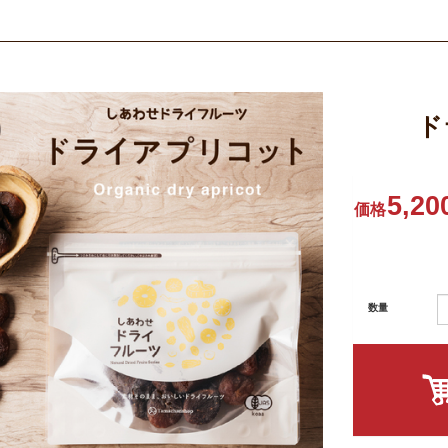
ド
5,20
価格
数量