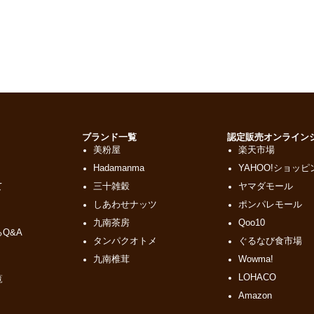
ド
ブランド一覧
認定販売オンライン
美粉屋
楽天市場
Hadamanma
YAHOO!ショッピ
て
三十雑穀
ヤマダモール
しあわせナッツ
ポンパレモール
九南茶房
Qoo10
Q&A
タンパクオトメ
ぐるなび食市場
九南椎茸
Wowma!
LOHACO
覧
Amazon